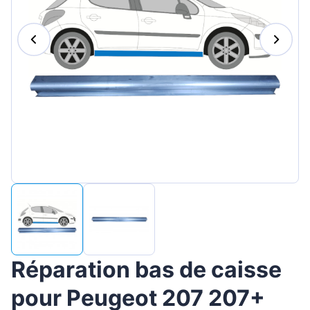
Magyar
Lietuvių
Hrvatski
Português
Slovenian
Latvian
Slovenčina
Réparation bas de caisse
pour Peugeot 207 207+