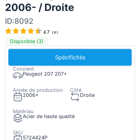
2006- / Droite
ID:8092
4.7
(
8
)
Disponible (3)
Spécificités
Convient
Peugeot 207 207+
Année de production
Côté
2006+
Droite
Matériau
Acier de haute qualité
SKU
5724424P