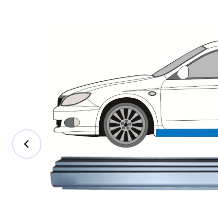
Ford
Honda
Hyund
Iveco
Jeep
Kia
MAN
Mazda
Merce
Nissan
Opel V