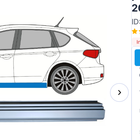
2
ID
ai
I
des-Benz
auxhall