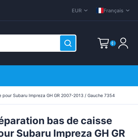
EUR
Français
CZK
English
DKK
Nederlands
0
HUF
Deutsch
PLN
Polski
E-Mail
GBP
Čeština
RON
Dansk
SEK
Password
(?)
Italiana
se pour Subaru Impreza GH GR 2007-2013 / Gauche 7354
r est vide !
USD
Română
ge
Svenska
éparation bas de caisse
Español
our Subaru Impreza GH GR
Suomen
Sign up now