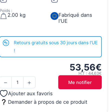
Poids :
2.00 kg
Fabriqué dans
l'UE
Retours gratuits sous 30 jours dans l'UE
!
53,56€
H.T : 44,63€
Me notifier
Ajouter aux favoris
Demander à propos de ce produit