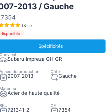
007-2013 / Gauche
Magyar
Lietuvių
:7354
Hrvatski
5.0
(
1
)
Português
ndisponible
Slovenian
Spécificités
Latvian
Convient
Slovenčina
Subaru Impreza GH GR
Année de production
Côté
2007-2013
Gauche
Matériau
Acier de haute qualité
SKU
OE
721341-2
7354