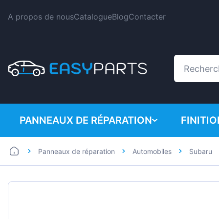
A propos de nous
Catalogue
Blog
Contacter
PANNEAUX DE RÉPARATION
FINITI
Panneaux de réparation
Automobiles
Subaru
Automobiles
BMW
Utilitaires
Citroe
Dacia
Fiat