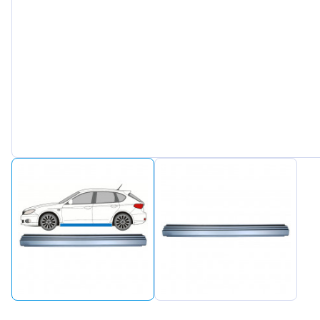
Peuge
Renaul
Seat
Skoda
Suzuki
Tesla
Toyot
Volks