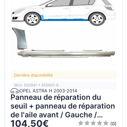
Dernière disponibilité
SKU: 550941-1 550901-9
OPEL ASTRA H 2003-2014
Panneau de réparation du
seuil + panneau de réparation
de l'aile avant / Gauche /
104,50€
Ensemble
(0)