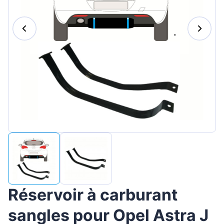
Magyar
Lietuvių
Hrvatski
Português
Slovenian
Latvian
Slovenčina
Réservoir à carburant
sangles pour Opel Astra J