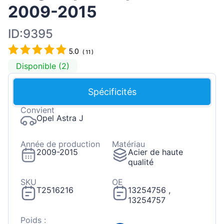
2009-2015
ID:9395
5.0
(
11
)
Disponible (2)
Spécificités
Convient
Opel Astra J
Année de production
Matériau
2009-2015
Acier de haute
qualité
SKU
OE
T2516216
13254756 ,
13254757
Poids :