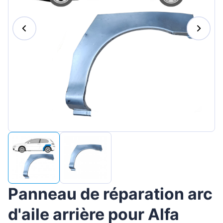
Magyar
Lietuvių
Hrvatski
Português
Slovenian
Latvian
Slovenčina
Panneau de réparation arc
d'aile arrière pour Alfa