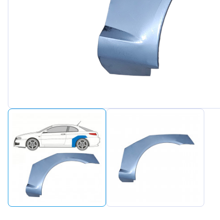
Peuge
Renaul
Seat
Skoda
Suzuki
Tesla
Toyot
Volks