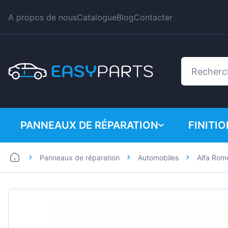
A propos de nous
Catalogue
Blog
Contacter
PANNEAUX DE RÉPARATION
FINITI
Panneaux de réparation
Automobiles
Alfa Rom
Automobiles
BMW
Utilitaires
Citroe
Dacia
Fiat