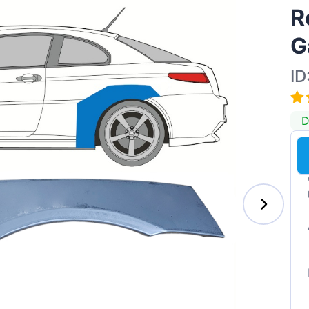
R
G
ID
ai
D
des-Benz
auxhall