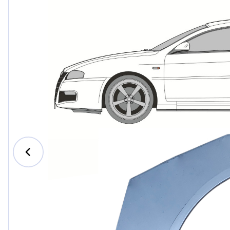
Ford
Honda
Hyund
Iveco
Jeep
Kia
MAN
Mazda
Merce
Nissan
Opel V