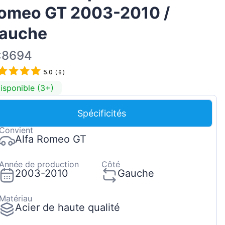
omeo GT 2003-2010 /
Magyar
Lietuvių
auche
Hrvatski
:8694
Português
5.0
(
6
)
Slovenian
isponible (3+)
Latvian
Slovenčina
Spécificités
Convient
Alfa Romeo GT
Année de production
Côté
2003-2010
Gauche
Matériau
Acier de haute qualité