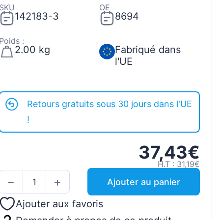
SKU
OE
142183-3
8694
Poids :
2.00 kg
Fabriqué dans
l'UE
Retours gratuits sous 30 jours dans l'UE
!
37,43€
H.T : 31,19€
Ajouter au panier
Ajouter aux favoris