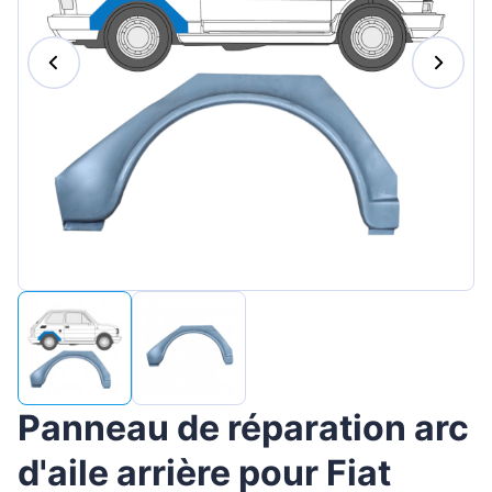
Magyar
Lietuvių
Hrvatski
Português
Slovenian
Latvian
Slovenčina
Panneau de réparation arc
d'aile arrière pour Fiat