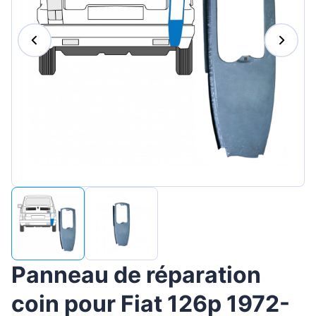
Magyar
Lietuvių
Hrvatski
Português
Slovenian
Latvian
Slovenčina
Panneau de réparation
coin pour Fiat 126p 1972-