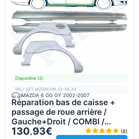
Disponible (2)
SKU: SET_MZD6KOM_02-08_X4
MAZDA 6 GG GY 2002-2007
Réparation bas de caisse +
passage de roue arrière /
Gauche+Droit / COMBI /
130,93€
Ensemble
(8)