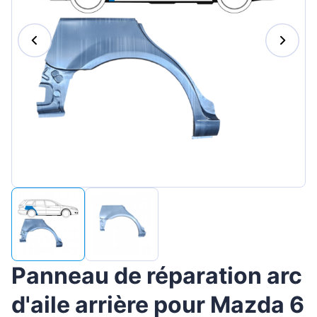
Magyar
Lietuvių
Hrvatski
Português
Slovenian
Latvian
Slovenčina
Panneau de réparation arc
d'aile arrière pour Mazda 6