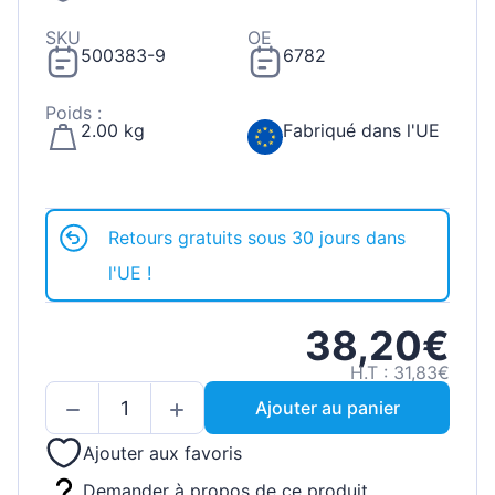
SKU
OE
500383-9
6782
Poids :
2.00 kg
Fabriqué dans l'UE
Retours gratuits sous 30 jours dans
l'UE !
38,20€
H.T : 31,83€
Ajouter au panier
Ajouter aux favoris
Demander à propos de ce produit