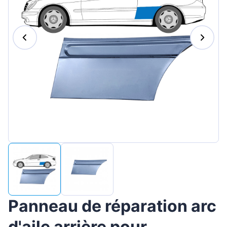
Magyar
Lietuvių
Hrvatski
Português
Slovenian
Latvian
Slovenčina
Panneau de réparation arc
d'aile arrière pour