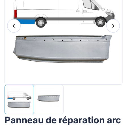
Magyar
Lietuvių
Hrvatski
Português
Slovenian
Latvian
Slovenčina
Panneau de réparation arc