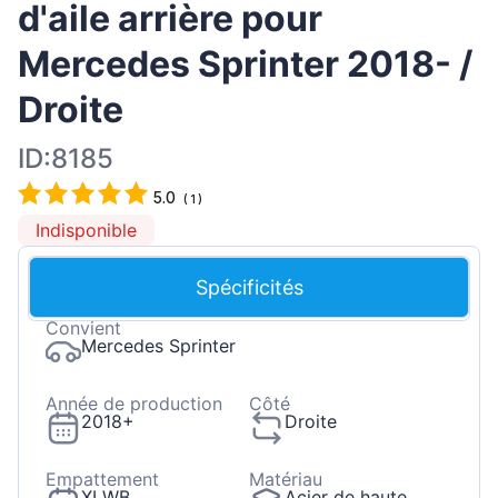
d'aile arrière pour
Mercedes Sprinter 2018- /
Droite
ID:8185
5.0
(
1
)
Indisponible
Spécificités
Convient
Mercedes Sprinter
Année de production
Côté
2018+
Droite
Empattement
Matériau
XLWB
Acier de haute