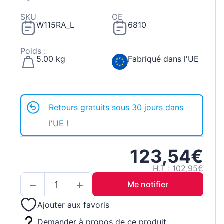
SKU
OE
W115RA_L
6810
Poids :
5.00 kg
Fabriqué dans l'UE
Retours gratuits sous 30 jours dans
l'UE !
123,54€
H.T : 102,95€
Me notifier
Ajouter aux favoris
Demander à propos de ce produit