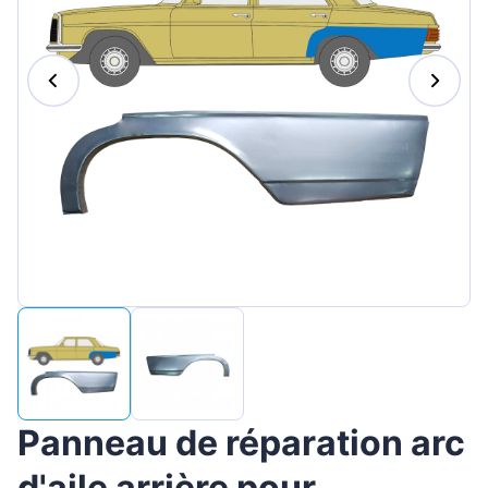
Magyar
Lietuvių
Hrvatski
Português
Slovenian
Latvian
Slovenčina
Panneau de réparation arc
d'aile arrière pour