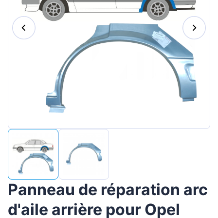
Magyar
Lietuvių
Hrvatski
Português
Slovenian
Latvian
Slovenčina
Panneau de réparation arc
d'aile arrière pour Opel