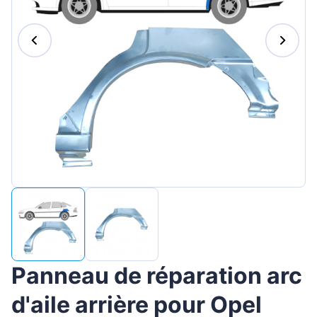
Magyar
Lietuvių
Hrvatski
Português
Slovenian
Latvian
Slovenčina
Panneau de réparation arc
d'aile arrière pour Opel