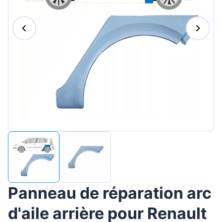
Magyar
Lietuvių
Hrvatski
Português
Slovenian
Latvian
Slovenčina
Panneau de réparation arc
d'aile arrière pour Renault