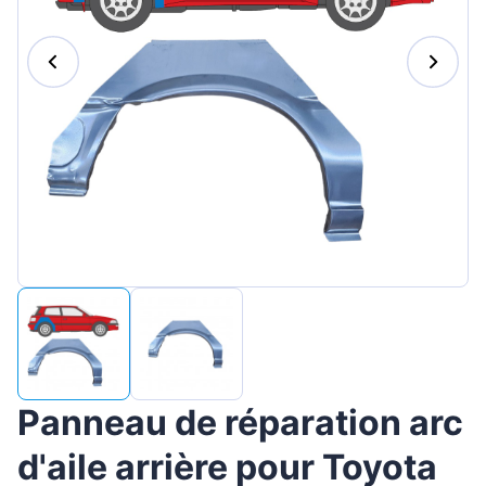
Magyar
Lietuvių
Hrvatski
Português
Slovenian
Latvian
Slovenčina
Panneau de réparation arc
d'aile arrière pour Toyota