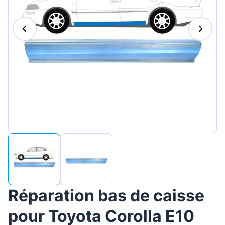
Magyar
Lietuvių
Hrvatski
Português
Slovenian
Latvian
Slovenčina
Réparation bas de caisse
pour Toyota Corolla E10