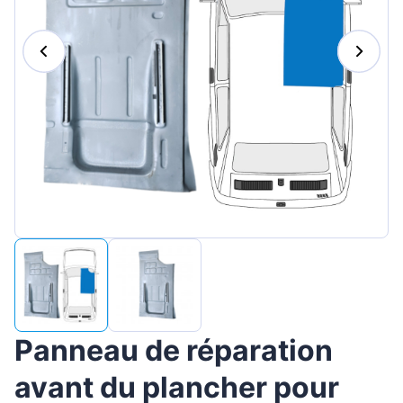
Magyar
Lietuvių
Hrvatski
Português
Slovenian
Latvian
Slovenčina
Panneau de réparation
avant du plancher pour