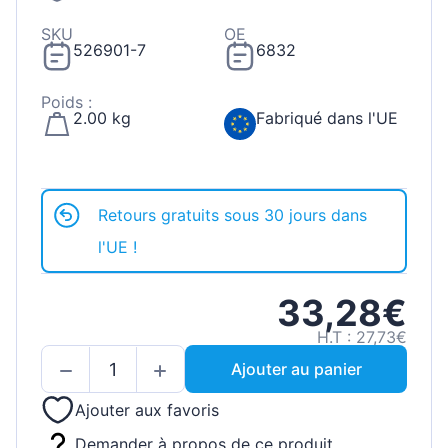
SKU
OE
526901-7
6832
Poids :
2.00 kg
Fabriqué dans l'UE
Retours gratuits sous 30 jours dans
l'UE !
33,28€
H.T : 27,73€
Ajouter au panier
Ajouter aux favoris
Demander à propos de ce produit