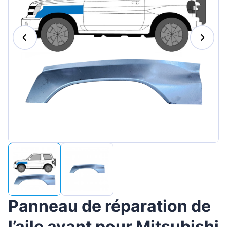
Magyar
Lietuvių
Hrvatski
Português
Slovenian
Latvian
Slovenčina
Panneau de réparation de
l’aile avant pour Mitsubishi