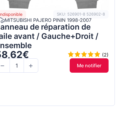
Indisponible
SKU: 526901-8 526902-8
MITSUBISHI PAJERO PININ 1998-2007
anneau de réparation de
’aile avant / Gauche+Droit /
nsemble
58,62€
(2)
Me notifier