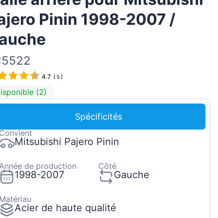
Magyar
ajero Pinin 1998-2007 /
Lietuvių
auche
Hrvatski
Português
:5522
Slovenian
4.7
(
5
)
Latvian
isponible (2)
Slovenčina
Spécificités
Convient
Mitsubishi Pajero Pinin
Année de production
Côté
1998-2007
Gauche
Matériau
Acier de haute qualité