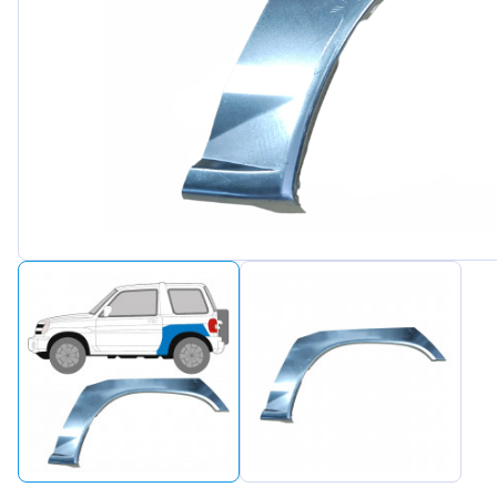
Peuge
Renaul
Seat
Skoda
Suzuki
Tesla
Toyot
Volks