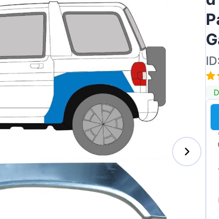
P
G
ai
ID
D
des-Benz
auxhall