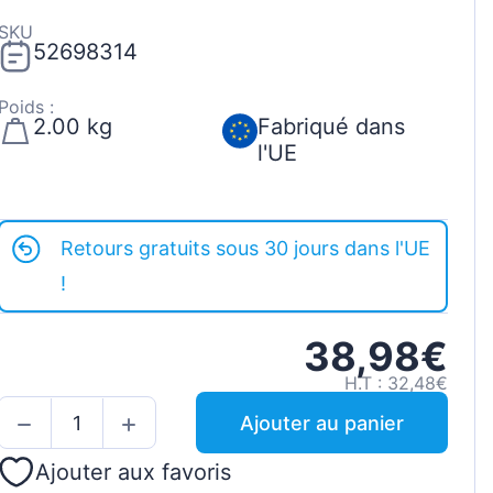
SKU
52698314
Poids :
2.00 kg
Fabriqué dans
l'UE
Retours gratuits sous 30 jours dans l'UE
!
38,98€
H.T : 32,48€
Ajouter au panier
Ajouter aux favoris