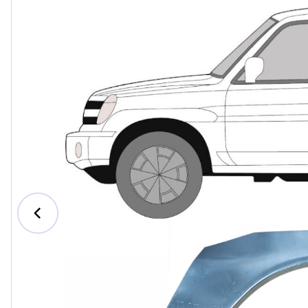
Ford
Honda
Hyund
Iveco
Jeep
Kia
MAN
Mazda
Merce
Nissan
Opel V