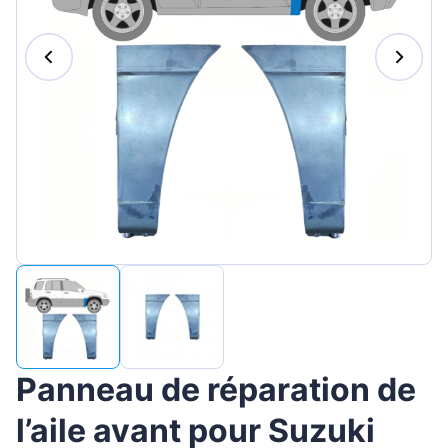
Magyar
Lietuvių
Hrvatski
Português
Slovenian
Latvian
Slovenčina
Panneau de réparation de
l’aile avant pour Suzuki