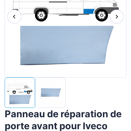
Magyar
Lietuvių
Hrvatski
Português
Slovenian
Latvian
Slovenčina
Panneau de réparation de
porte avant pour Iveco