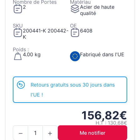
Nombre de Portes
Matériau
2
Acier de haute
qualité
SKU
OE
200441-K 200442-
6408
K
Poids :
4.00 kg
Fabriqué dans l'UE
Retours gratuits sous 30 jours dans
l'UE !
156,82€
H.T : 130,68€
Me notifier