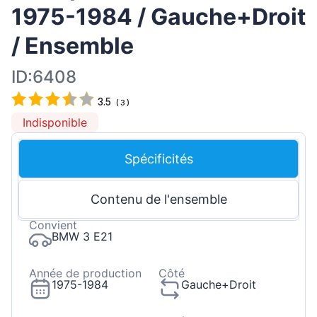
1975-1984 / Gauche+Droit
/ Ensemble
ID:6408
3.5
(
3
)
Indisponible
Spécificités
Contenu de l'ensemble
Convient
BMW 3 E21
Année de production
Côté
1975-1984
Gauche+Droit