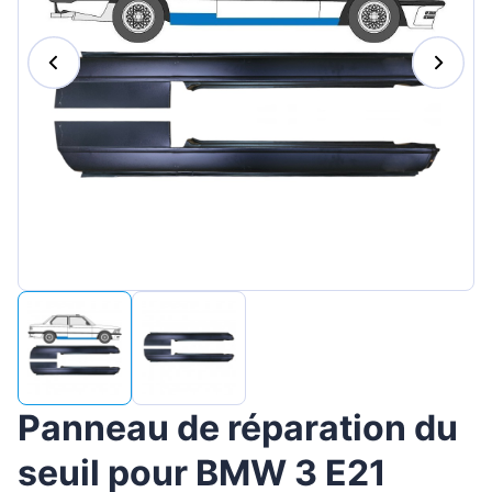
Magyar
Lietuvių
Hrvatski
Português
Slovenian
Latvian
Slovenčina
Panneau de réparation du
seuil pour BMW 3 E21