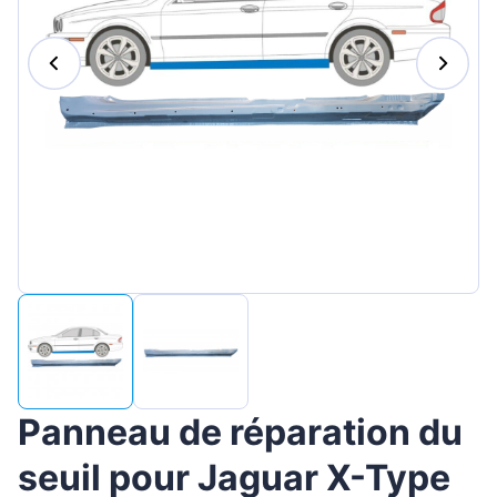
Magyar
Lietuvių
Hrvatski
Português
Slovenian
Latvian
Slovenčina
Panneau de réparation du
seuil pour Jaguar X-Type