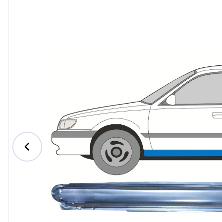
Ford
Honda
Hyund
Iveco
Jeep
Kia
MAN
Mazda
Merce
Nissan
Opel V