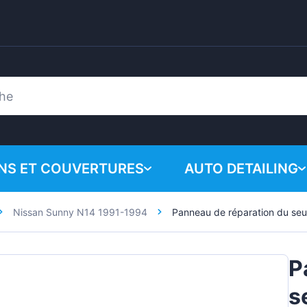
ONS ET COUVERTURES
AUTO DETAILING
Nissan Sunny N14 1991-1994
Panneau de réparation du se
Votre panie
Produits chimiques
n
Système de polissa
P
Accessoires
s