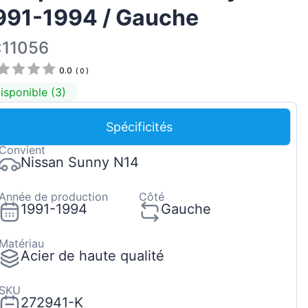
991-1994 / Gauche
Magyar
Lietuvių
:11056
Hrvatski
0.0
(
0
)
Português
isponible (3)
Slovenian
Spécificités
Latvian
Convient
Slovenčina
Nissan Sunny N14
Année de production
Côté
1991-1994
Gauche
Matériau
Acier de haute qualité
SKU
272941-K