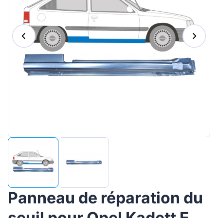
Magyar
Lietuvių
Hrvatski
Português
Slovenian
Latvian
Slovenčina
Panneau de réparation du
seuil pour Opel Kadett E