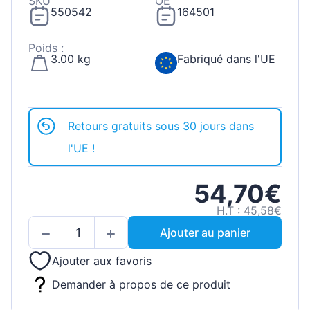
SKU
OE
550542
164501
Poids :
3.00 kg
Fabriqué dans l'UE
Retours gratuits sous 30 jours dans
l'UE !
54,70€
H.T : 45,58€
Ajouter au panier
Ajouter aux favoris
Demander à propos de ce produit