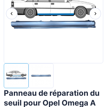
Magyar
Lietuvių
Hrvatski
Português
Slovenian
Latvian
Slovenčina
Panneau de réparation du
seuil pour Opel Omega A