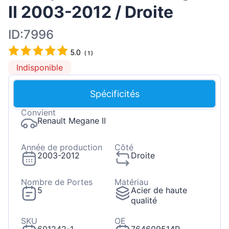
II 2003-2012 / Droite
ID:7996
5.0
(
1
)
Indisponible
Spécificités
Convient
Renault Megane II
Année de production
Côté
2003-2012
Droite
Nombre de Portes
Matériau
5
Acier de haute
qualité
SKU
OE