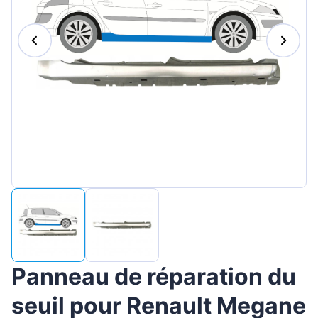
Magyar
Lietuvių
Hrvatski
Português
Slovenian
Latvian
Slovenčina
Panneau de réparation du
seuil pour Renault Megane