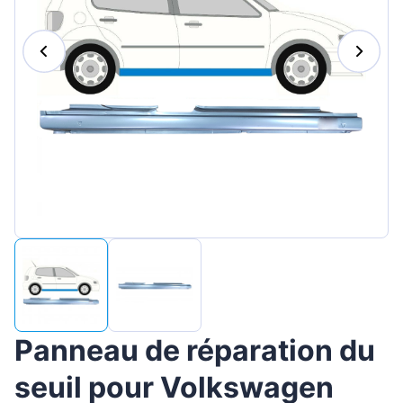
Magyar
Lietuvių
Hrvatski
Português
Slovenian
Latvian
Slovenčina
Panneau de réparation du
seuil pour Volkswagen