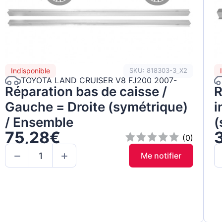
Indisponible
SKU: 818303-3_X2
TOYOTA LAND CRUISER V8 FJ200 2007-
Réparation bas de caisse /
R
Gauche = Droite (symétrique)
i
/ Ensemble
(
75,28€
(0)
Me notifier