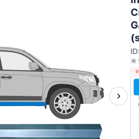
C
G
ai
(
ID
I
des-Benz
auxhall