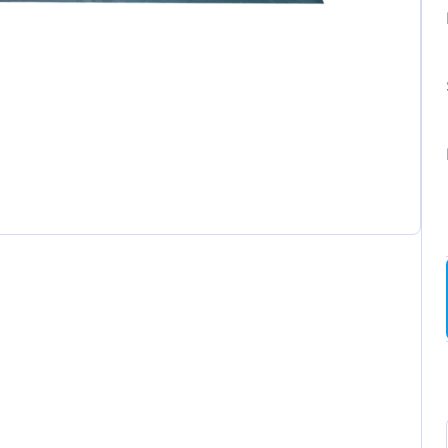
ot
t
a
wagen