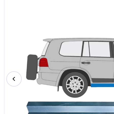
Ford
Honda
Hyund
Iveco
Jeep
Kia
MAN
Mazda
Merce
Nissan
Opel V