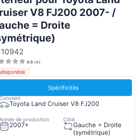
Magyar
ruiser V8 FJ200 2007- /
Lietuvių
auche = Droite
Hrvatski
symétrique)
Português
Slovenian
:10942
Latvian
0.0
(
0
)
Slovenčina
ndisponible
Spécificités
Convient
Toyota Land Cruiser V8 FJ200
Année de production
Côté
2007+
Gauche = Droite
(symétrique)