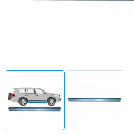
Peuge
Renaul
Seat
Skoda
Suzuki
Tesla
Toyot
Volks