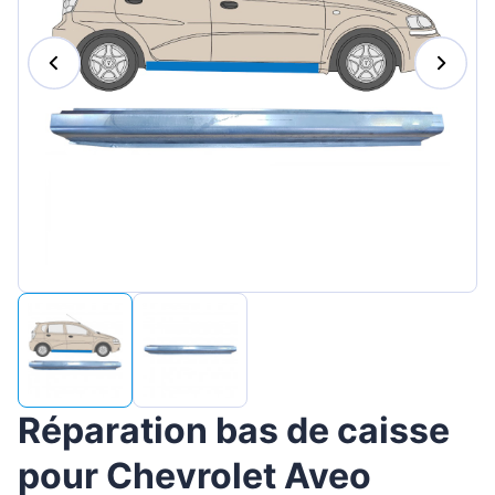
Magyar
Lietuvių
Hrvatski
Português
Slovenian
Latvian
Slovenčina
Réparation bas de caisse
pour Chevrolet Aveo