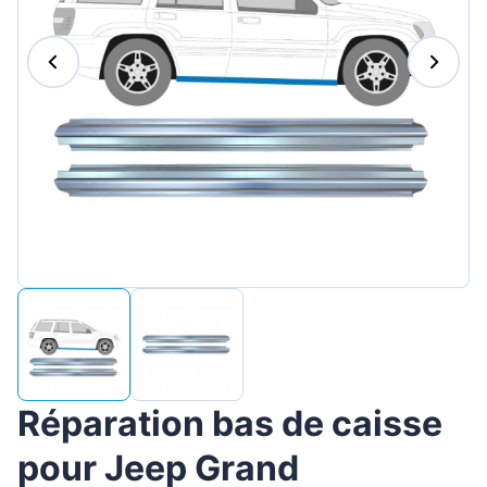
Magyar
Lietuvių
Hrvatski
Português
Slovenian
Latvian
Slovenčina
Réparation bas de caisse
pour Jeep Grand