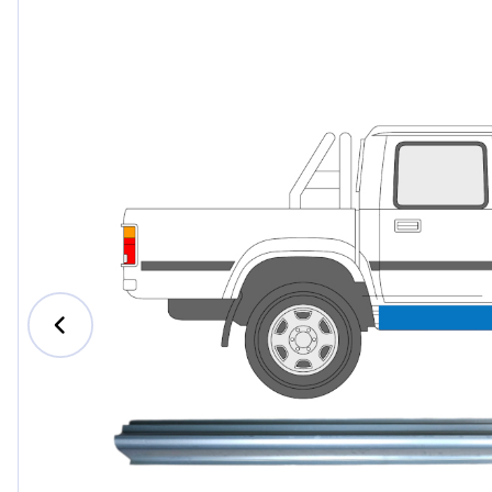
Ford
Honda
Hyund
Iveco
Jeep
Kia
MAN
Mazda
Merce
Nissan
Opel V