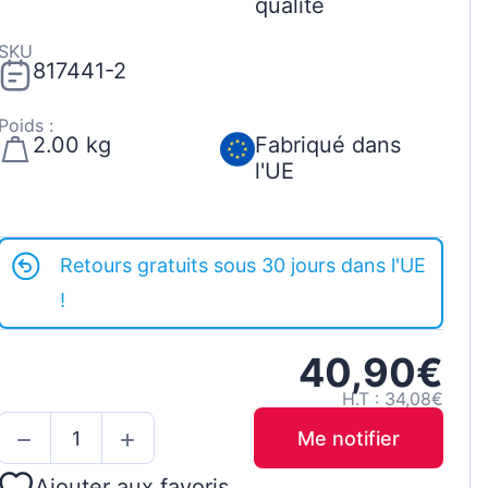
qualité
SKU
817441-2
Poids :
2.00 kg
Fabriqué dans
l'UE
Retours gratuits sous 30 jours dans l'UE
!
40,90€
H.T : 34,08€
Me notifier
Ajouter aux favoris