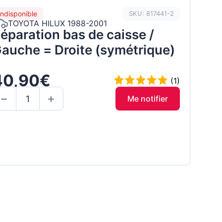
Indisponible
SKU: 817441-2
TOYOTA HILUX 1988-2001
éparation bas de caisse /
auche = Droite (symétrique)
40,90€
(1)
Me notifier