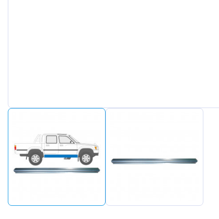
Peuge
Renaul
Seat
Skoda
Suzuki
Tesla
Toyot
Volks