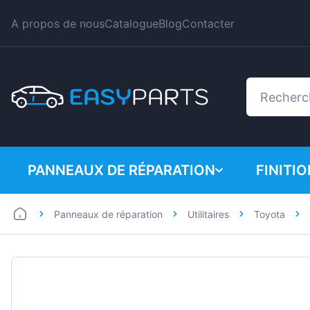
A propos de nous
Catalogue
Blog
Contacter
PANNEAUX DE RÉPARATION
FINITI
Panneaux de réparation
Utilitaires
Toyota
Automobiles
BMW
Utilitaires
Citroe
Dacia
Fiat