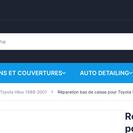
ONS ET COUVERTURES
AUTO DETAILING
Toyota Hilux 1988-2001
Réparation bas de caisse pour Toyota
Votre panie
Produits chimiques
n
Système de polissa
R
Accessoires
p