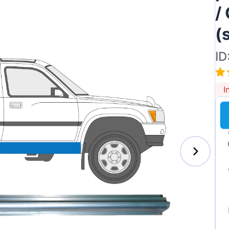
/
(
ID
ai
I
des-Benz
auxhall