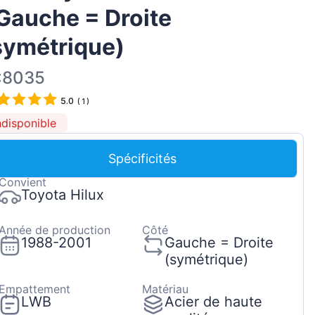
 Gauche = Droite
Magyar
Lietuvių
symétrique)
Hrvatski
:8035
Português
5.0
(
1
)
Slovenian
ndisponible
Latvian
Slovenčina
Spécificités
Convient
Toyota Hilux
Année de production
Côté
1988-2001
Gauche = Droite
(symétrique)
Empattement
Matériau
LWB
Acier de haute